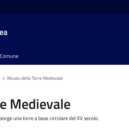
rea
il Comune
>
Museo della Torre Medievale
re Medievale
 sorge una torre a base circolare del XV secolo.