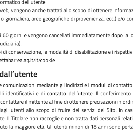
formatico dell'utente.
zi web, vengono anche trattati allo scopo di ottenere informazi
a o giornaliera, aree geografiche di provenienza, ecc.) e/o c
 di 60 giorni e vengono cancellati immediatamente dopo la lo
udiziaria).
 di conservazione, le modalità di disabilitazione e i rispettivi
ettabarrea.aq.it/it/cookie
dall’utente
e comunicazioni mediante gli indirizzi e i moduli di contatto ivi
 identificativi e di contatto dell’utente. Il conferimento 
icontattare il mittente al fine di ottenere precisazioni in or
 dagli utenti allo scopo di fruire dei servizi del Sito. In 
arte. Il Titolare non raccoglie e non tratta dati personali rela
piuto la maggiore età. Gli utenti minori di 18 anni sono perta