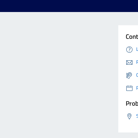
Cont
Prob