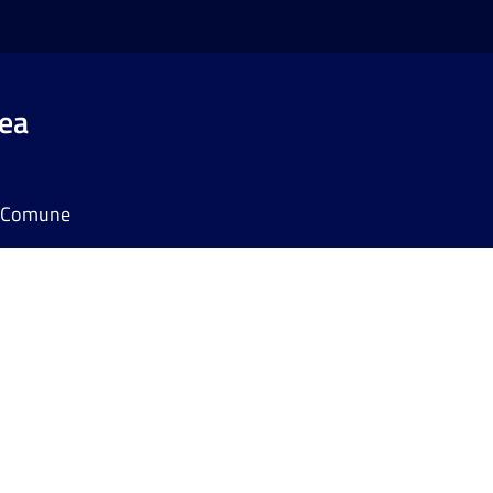
rea
il Comune