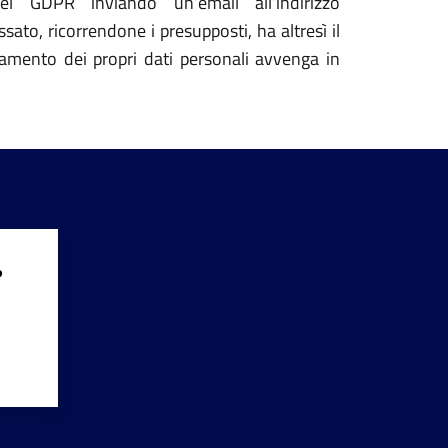
del GDPR inviando un’email all’indirizzo
sato, ricorrendone i presupposti, ha altresì il
ttamento dei propri dati personali avvenga in
?