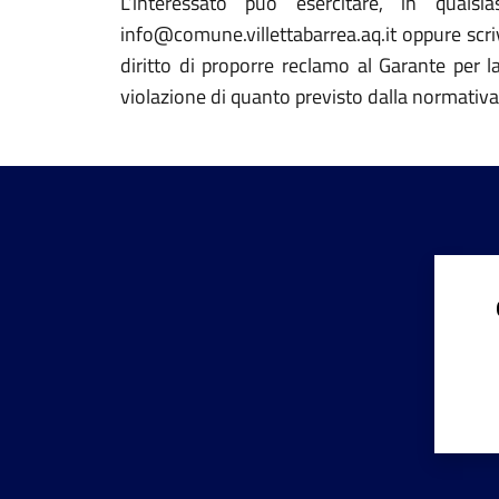
L’interessato può esercitare, in qualsi
info@comune.villettabarrea.aq.it oppure scrive
diritto di proporre reclamo al Garante per l
violazione di quanto previsto dalla normativa