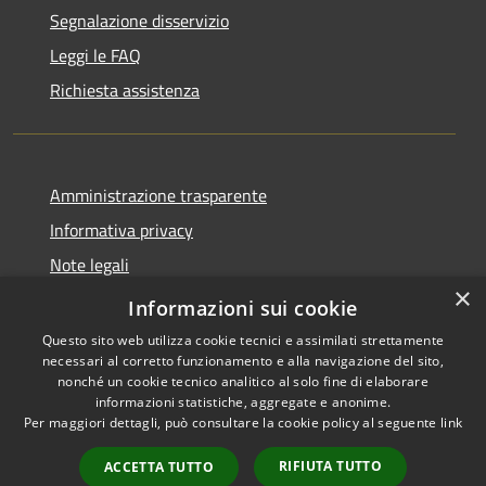
Segnalazione disservizio
Leggi le FAQ
Richiesta assistenza
Amministrazione trasparente
Informativa privacy
Note legali
×
Dichiarazione di accessibilità
Informazioni sui cookie
Questo sito web utilizza cookie tecnici e assimilati strettamente
necessari al corretto funzionamento e alla navigazione del sito,
nonché un cookie tecnico analitico al solo fine di elaborare
informazioni statistiche, aggregate e anonime.
RSS
Copyright © 2026 • Comune di
Per maggiori dettagli, può consultare la cookie policy al seguente
link
Accessibilità
Villetta Barrea • Powered by
Privacy
Municipium
Accesso
•
RIFIUTA TUTTO
ACCETTA TUTTO