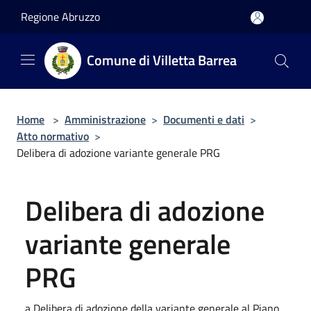
Salta al contenuto principale
Regione Abruzzo
Comune di Villetta Barrea
Home
>
Amministrazione
>
Documenti e dati
>
Atto normativo
>
Delibera di adozione variante generale PRG
Delibera di adozione
variante generale
PRG
a Delibera di adozione della variante generale al Piano