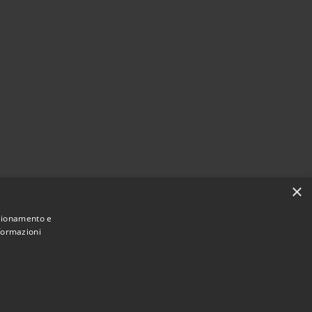
×
nzionamento e
nformazioni
Municipium
Accesso
ne di Villetta Barrea • Powered by
•