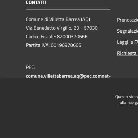
CONTATTI
Comune di Villetta Barrea (AQ)
Prenotaz
Via Benedetto Virgilio, 29 - 67030
Segnalazi
Codice Fiscale: 82000370666
Leggi le 
Partita IVA: 00190970665
Richiesta
PEC:
comune.villettabarrea.aq@pec.comnet-
ra.it
Centralino Unico: +39 0864 89134
Questo sito 
alla navig
RSS
Accessibilità
Privacy
Cookie
Mappa de